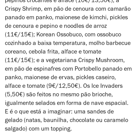
pepinos crocantes e alface (10€/13,50€); a
Crispy Shrimp, em pão de cenoura com camarão
panado em panko, maionese de kimchi, pickles
de cenoura e pepino e noodles de arroz
(11€/15€); Korean Ossobuco, com ossobuco
cozinhado a baixa temperatura, molho barbecue
coreano, cebola frita, alface e tomate
(11€/15€); e a vegetariana Crispy Mushroom,
em pão de espinafres com Portobello panado em
panko, maionese de ervas, pickles caseiro,
alface e tomate (9€/12,50€). Os Ice Invaders
(5,50€) são feitos no mesmo pão brioche,
igualmente selados em forma de nave espacial.
E é o que está a imaginar: uma sandes de
gelado (natas, baunilha, chocolate ou caramelo
salgado) com um topping.