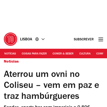
Ir
Ir
para
para
o
o
conteúdo
rodapé
LISBOA
SUBSCREVER
NOTÍCIAS
COISAS PARA FAZER
COMER & BEBER
CULTURA
COMPR
Notícias
Aterrou um ovni no
Coliseu – vem em paz e
traz hambúrgueres