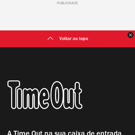
PUBLICIDADE
F
Voltar ao topo
A Time Out na sua caixa de entrada