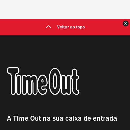
F
Voltar ao topo
A Time Out na sua caixa de entrada