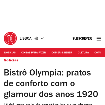
Ir
Ir
para
para
o
o
conteúdo
rodapé
LISBOA
SUBSCREVER
NOTÍCIAS
COISAS PARA FAZER
COMER & BEBER
CULTURA
COMPR
Notícias
Bistrô Olympia: pratos
de conforto com o
glamour dos anos 1920