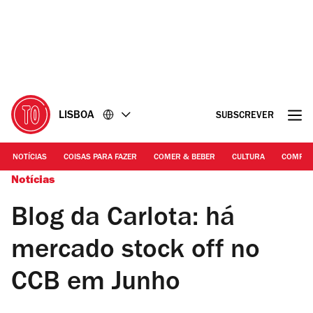
Ir
Ir
para
para
o
o
conteúdo
rodapé
LISBOA
SUBSCREVER
NOTÍCIAS
COISAS PARA FAZER
COMER & BEBER
CULTURA
COMPR
Notícias
Blog da Carlota: há
mercado stock off no
CCB em Junho