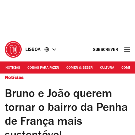
Ir
Ir
para
para
o
o
conteúdo
rodapé
LISBOA
SUBSCREVER
NOTÍCIAS
COISAS PARA FAZER
COMER & BEBER
CULTURA
COMPR
Notícias
Bruno e João querem
tornar o bairro da Penha
de França mais