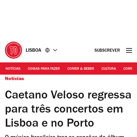
Ir
Ir
para
para
o
o
conteúdo
rodapé
LISBOA
SUBSCREVER
NOTÍCIAS
COISAS PARA FAZER
COMER & BEBER
CULTURA
COMPR
Notícias
Caetano Veloso regressa
para três concertos em
Lisboa e no Porto