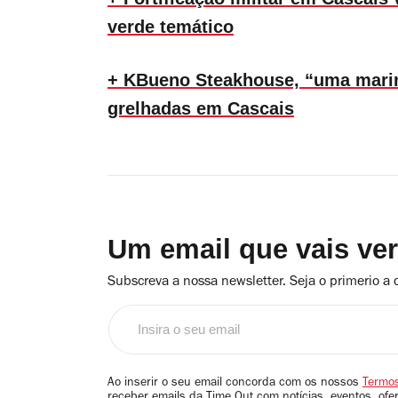
verde temático
+ KBueno Steakhouse, “uma marin
grelhadas em Cascais
Um email que vais ve
Subscreva a nossa newsletter. Seja o primerio a 
Insira
o
seu
email
Ao inserir o seu email concorda com os nossos
Termos
receber emails da Time Out com notícias, eventos, ofe