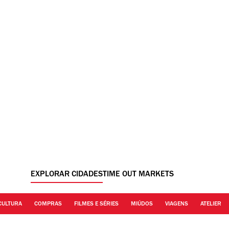
EXPLORAR CIDADES
TIME OUT MARKETS
CULTURA
COMPRAS
FILMES E SÉRIES
MIÚDOS
VIAGENS
ATELIER