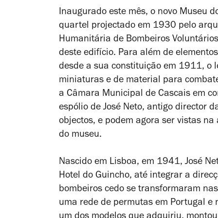
Inaugurado
este mês
, o novo Museu d
quartel projectado em 1930 pelo arqui
Humanitária de Bombeiros Voluntários
deste edifício. Para além de elemento
desde a sua constituição em 1911, o l
miniaturas e de material para combate
a Câmara Municipal de Cascais em co
espólio
de José
Neto, antigo director 
objectos,
e podem agora ser vistas na 
do museu.
Nascido em Lisboa, em 1941, José Neto 
Hotel do Guincho, até integrar a dire
bombeiros cedo se transformaram nas s
uma rede de permutas em Portugal e n
um dos modelos que adquiriu, montou 