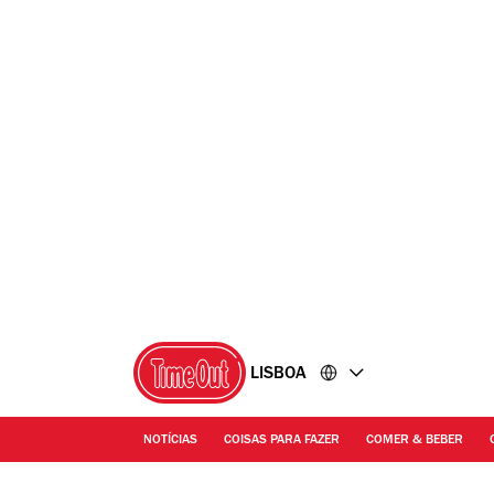
Ir
Ir
para
para
o
o
conteúdo
rodapé
LISBOA
NOTÍCIAS
COISAS PARA FAZER
COMER & BEBER