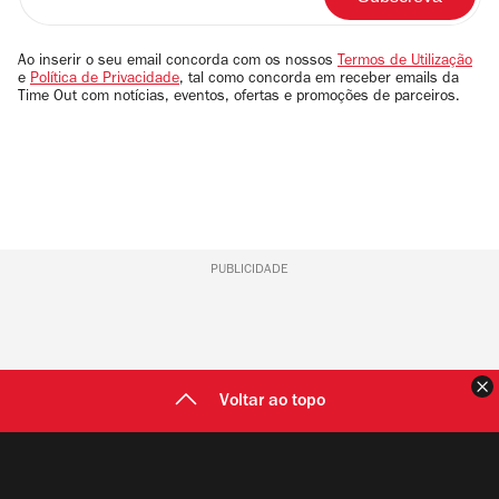
o
seu
email
Ao inserir o seu email concorda com os nossos
Termos de Utilização
e
Política de Privacidade
, tal como concorda em receber emails da
Time Out com notícias, eventos, ofertas e promoções de parceiros.
PUBLICIDADE
F
Voltar ao topo