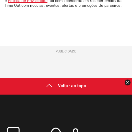
e
Política de Privacidade
, tal como concorda em receber emails da
Time Out com notícias, eventos, ofertas e promoções de parceiros.
PUBLICIDADE
F
Voltar ao topo