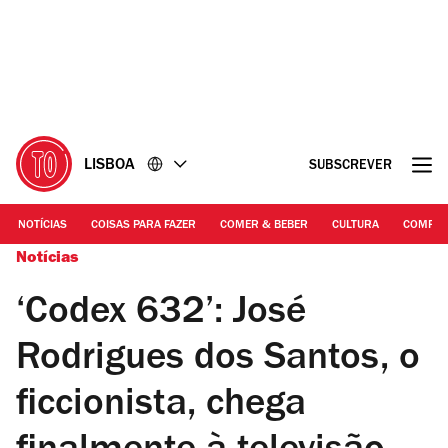
Ir
Ir
para
para
o
o
conteúdo
rodapé
LISBOA
SUBSCREVER
NOTÍCIAS
COISAS PARA FAZER
COMER & BEBER
CULTURA
COMPR
Notícias
‘Codex 632’: José
Rodrigues dos Santos, o
ficcionista, chega