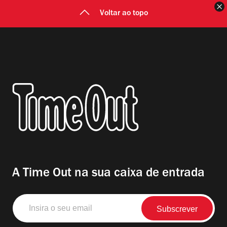
F
Voltar ao topo
A Time Out na sua caixa de entrada
Insira
o
seu