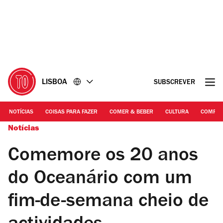
Ir
Ir
para
para
o
o
conteúdo
rodapé
LISBOA
SUBSCREVER
NOTÍCIAS
COISAS PARA FAZER
COMER & BEBER
CULTURA
COMPR
Notícias
Comemore os 20 anos
do Oceanário com um
fim-de-semana cheio de