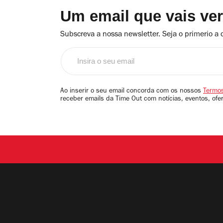
Um email que vais ve
Subscreva a nossa newsletter. Seja o primerio a 
Insira
o
seu
email
Ao inserir o seu email concorda com os nossos
Termos
receber emails da Time Out com notícias, eventos, ofe