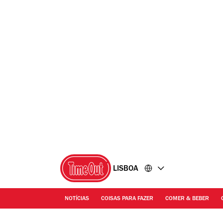
Ir
Ir
para
para
o
o
conteúdo
rodapé
LISBOA
NOTÍCIAS
COISAS PARA FAZER
COMER & BEBER