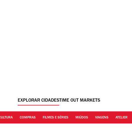
EXPLORAR CIDADES
TIME OUT MARKETS
CULTURA
COMPRAS
FILMES E SÉRIES
MIÚDOS
VIAGENS
ATELIER