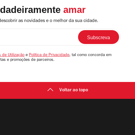
rdadeiramente
amar
descobrir as novidades e o melhor da sua cidade.
 de Utilização
e
Política de Privacidade
, tal como concorda em
rtas e promoções de parceiros.
Voltar ao topo