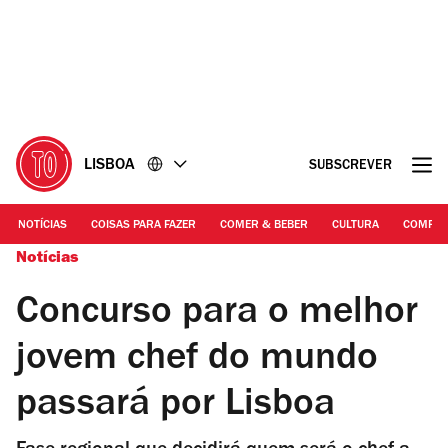
Ir
Ir
para
para
o
o
conteúdo
rodapé
LISBOA
SUBSCREVER
NOTÍCIAS
COISAS PARA FAZER
COMER & BEBER
CULTURA
COMPR
Notícias
Concurso para o melhor
jovem chef do mundo
passará por Lisboa