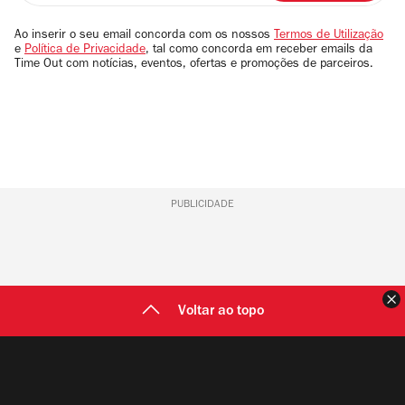
seu
email
Ao inserir o seu email concorda com os nossos
Termos de Utilização
e
Política de Privacidade
, tal como concorda em receber emails da
Time Out com notícias, eventos, ofertas e promoções de parceiros.
PUBLICIDADE
F
Voltar ao topo