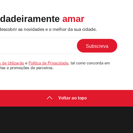
rdadeiramente
amar
descobrir as novidades e o melhor da sua cidade.
 de Utilização
e
Política de Privacidade
, tal como concorda em
rtas e promoções de parceiros.
Voltar ao topo