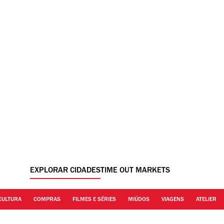
EXPLORAR CIDADES
TIME OUT MARKETS
CULTURA
COMPRAS
FILMES E SÉRIES
MIÚDOS
VIAGENS
ATELIER