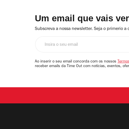
Um email que vais ve
Subscreva a nossa newsletter. Seja o primerio a 
Insira
o
seu
email
Ao inserir o seu email concorda com os nossos
Termos
receber emails da Time Out com notícias, eventos, ofe