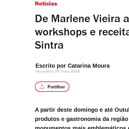
Notícias
De Marlene Vieira a
workshops e recei
Sintra
Escrito por 
Catarina Moura
terça-feira 29 maio 2018
Partilhar
A partir deste domingo e até Outu
produtos e gastronomia da região
monumentos mais emblemáticos d