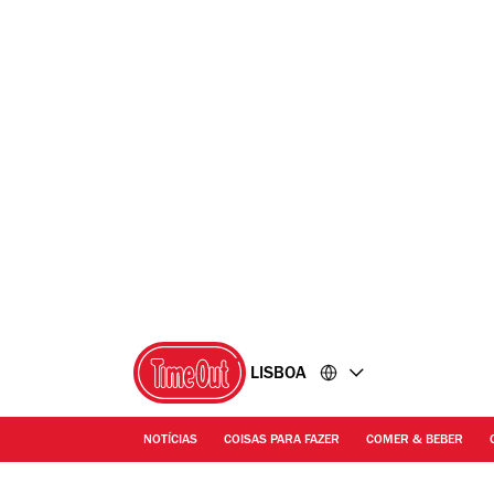
Ir
Ir
para
para
o
o
conteúdo
rodapé
LISBOA
NOTÍCIAS
COISAS PARA FAZER
COMER & BEBER