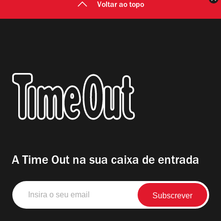
Voltar ao topo
A Time Out na sua caixa de entrada
Insira
o
seu