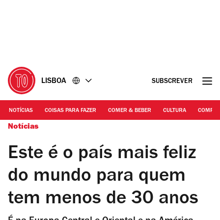
Ir
Ir
para
para
o
o
conteúdo
rodapé
LISBOA
SUBSCREVER
NOTÍCIAS
COISAS PARA FAZER
COMER & BEBER
CULTURA
COMPR
Notícias
Este é o país mais feliz
do mundo para quem
tem menos de 30 anos