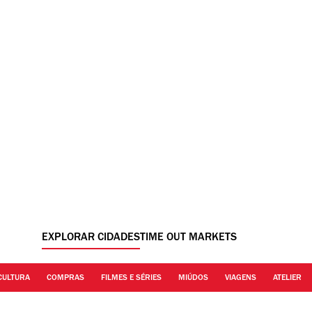
EXPLORAR CIDADES
TIME OUT MARKETS
CULTURA
COMPRAS
FILMES E SÉRIES
MIÚDOS
VIAGENS
ATELIER