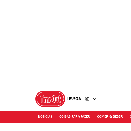
Ir
Ir
para
para
o
o
conteúdo
rodapé
LISBOA
NOTÍCIAS
COISAS PARA FAZER
COMER & BEBER