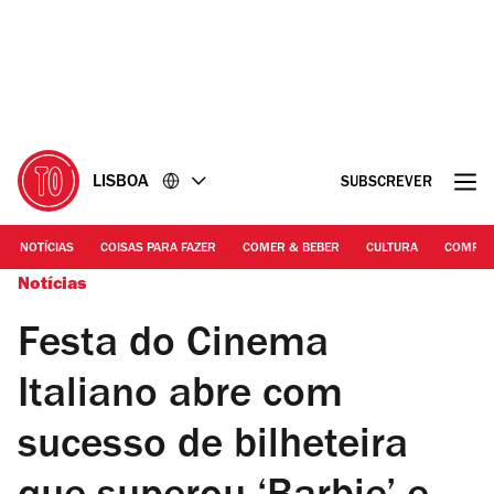
Ir
Ir
para
para
o
o
conteúdo
rodapé
LISBOA
SUBSCREVER
NOTÍCIAS
COISAS PARA FAZER
COMER & BEBER
CULTURA
COMPR
Notícias
Festa do Cinema
Italiano abre com
sucesso de bilheteira