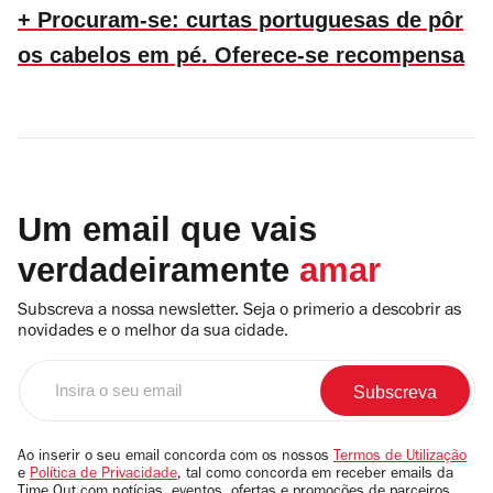
+ Procuram-se: curtas portuguesas de pôr
os cabelos em pé. Oferece-se recompensa
Um email que vais
verdadeiramente
amar
Subscreva a nossa newsletter. Seja o primerio a descobrir as
novidades e o melhor da sua cidade.
Insira
o
seu
email
Ao inserir o seu email concorda com os nossos
Termos de Utilização
e
Política de Privacidade
, tal como concorda em receber emails da
Time Out com notícias, eventos, ofertas e promoções de parceiros.