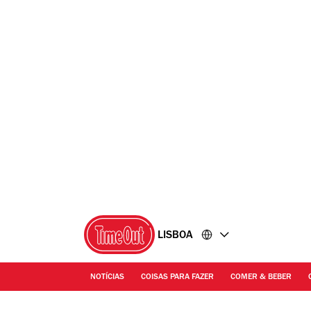
Ir
Ir
para
para
o
o
conteúdo
rodapé
LISBOA
NOTÍCIAS
COISAS PARA FAZER
COMER & BEBER