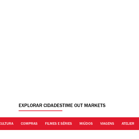
EXPLORAR CIDADES
TIME OUT MARKETS
CULTURA
COMPRAS
FILMES E SÉRIES
MIÚDOS
VIAGENS
ATELIER