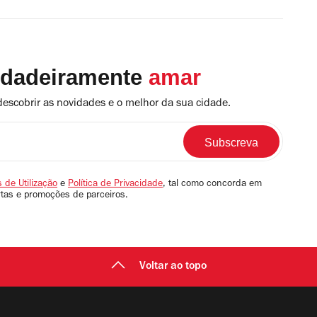
rdadeiramente
amar
descobrir as novidades e o melhor da sua cidade.
 de Utilização
e
Política de Privacidade
, tal como concorda em
rtas e promoções de parceiros.
Voltar ao topo