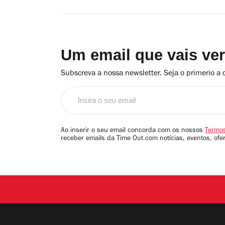
Um email que vais ve
Subscreva a nossa newsletter. Seja o primerio a 
Insira
o
seu
email
Ao inserir o seu email concorda com os nossos
Termos
receber emails da Time Out com notícias, eventos, ofe