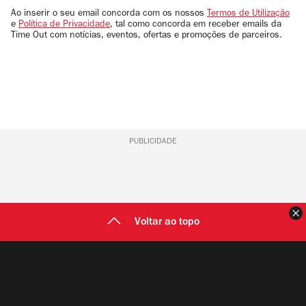
email
Ao inserir o seu email concorda com os nossos
Termos de Utilização
e
Política de Privacidade
, tal como concorda em receber emails da
Time Out com notícias, eventos, ofertas e promoções de parceiros.
PUBLICIDADE
F
Voltar ao topo