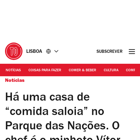
Ir
Ir
para
para
o
o
conteúdo
rodapé
LISBOA
SUBSCREVER
NOTÍCIAS
COISAS PARA FAZER
COMER & BEBER
CULTURA
COMPR
Notícias
Há uma casa de
“comida saloia” no
Parque das Nações. O