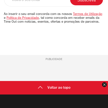
o
seu
email
Ao inserir o seu email concorda com os nossos
Termos de Utilização
e
Política de Privacidade
, tal como concorda em receber emails da
Time Out com notícias, eventos, ofertas e promoções de parceiros.
PUBLICIDADE
F
Voltar ao topo