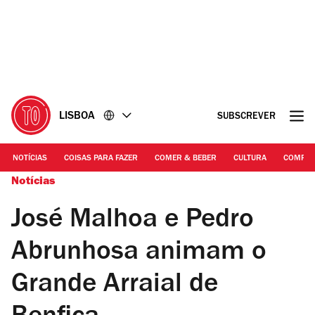
Ir
Ir
para
para
o
o
conteúdo
rodapé
LISBOA
SUBSCREVER
NOTÍCIAS
COISAS PARA FAZER
COMER & BEBER
CULTURA
COMPR
Notícias
José Malhoa e Pedro
Abrunhosa animam o
Grande Arraial de