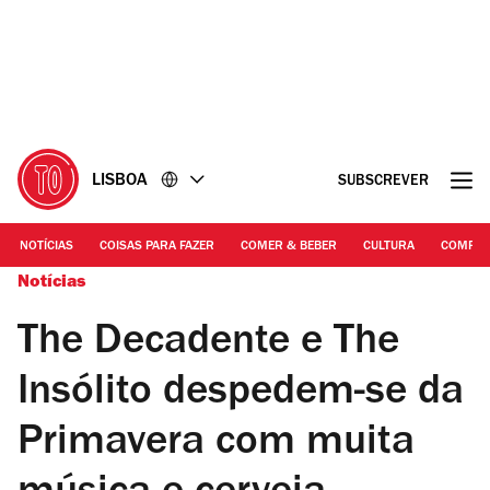
Ir
Ir
para
para
o
o
conteúdo
rodapé
LISBOA
SUBSCREVER
NOTÍCIAS
COISAS PARA FAZER
COMER & BEBER
CULTURA
COMPR
Notícias
The Decadente e The
Insólito despedem-se da
Primavera com muita