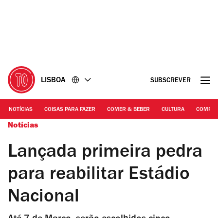
Ir
Ir
para
para
o
o
conteúdo
rodapé
LISBOA
SUBSCREVER
NOTÍCIAS
COISAS PARA FAZER
COMER & BEBER
CULTURA
COMPR
Notícias
Lançada primeira pedra
para reabilitar Estádio
Nacional