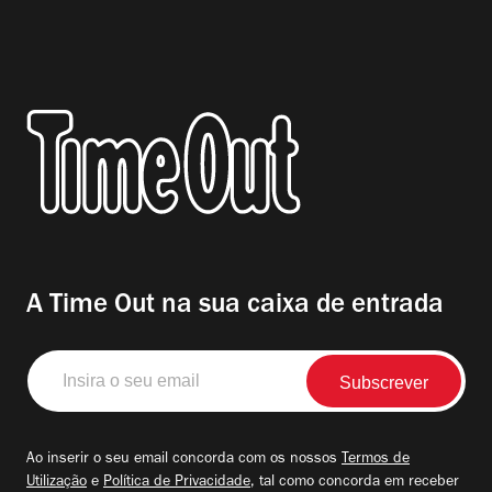
A Time Out na sua caixa de entrada
Insira
o
seu
email
Ao inserir o seu email concorda com os nossos
Termos de
Utilização
e
Política de Privacidade
, tal como concorda em receber