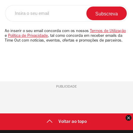
Insira
o
seu
email
Ao inserir o seu email concorda com os nossos
Termos de Utilização
e
Política de Privacidade
, tal como concorda em receber emails da
Time Out com notícias, eventos, ofertas e promoções de parceiros.
PUBLICIDADE
F
Voltar ao topo