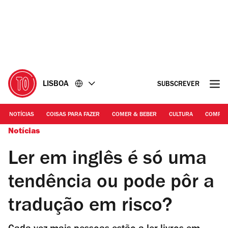
Ir
Ir
para
para
o
o
conteúdo
rodapé
LISBOA
SUBSCREVER
NOTÍCIAS
COISAS PARA FAZER
COMER & BEBER
CULTURA
COMPR
Notícias
Ler em inglês é só uma
tendência ou pode pôr a
tradução em risco?