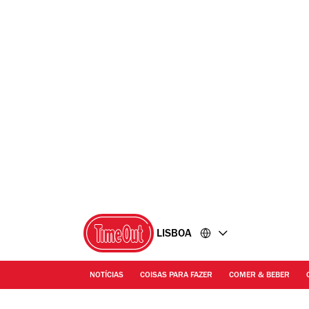
Ir
Ir
para
para
o
o
conteúdo
rodapé
LISBOA
NOTÍCIAS
COISAS PARA FAZER
COMER & BEBER