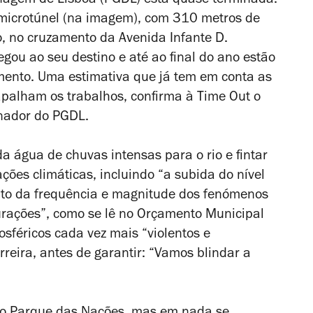
enagem de Lisboa (PGDL) está quase terminada.
 microtúnel (na imagem), com 310 metros de
, no cruzamento da Avenida Infante D.
gou ao seu destino e até ao final do ano estão
mento. Uma estimativa que já tem em conta as
palham os trabalhos, confirma à Time Out o
enador do PGDL.
da água de chuvas intensas para o rio e fintar
ões climáticas, incluindo “a subida do nível
nto da frequência e magnitude dos fenómenos
urações”, como se lê no Orçamento Municipal
féricos cada vez mais “violentos e
rreira, antes de garantir: “Vamos blindar a