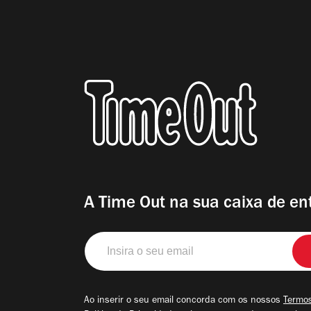
A Time Out na sua caixa de en
Insira
o
seu
email
Ao inserir o seu email concorda com os nossos
Termos