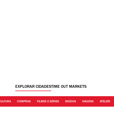
EXPLORAR CIDADES
TIME OUT MARKETS
CULTURA
COMPRAS
FILMES E SÉRIES
MIÚDOS
VIAGENS
ATELIER