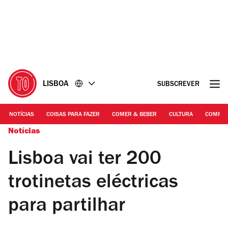
Ir
Ir
para
para
o
o
conteúdo
rodapé
LISBOA
SUBSCREVER
NOTÍCIAS
COISAS PARA FAZER
COMER & BEBER
CULTURA
COMPR
Notícias
Lisboa vai ter 200
trotinetas eléctricas
para partilhar