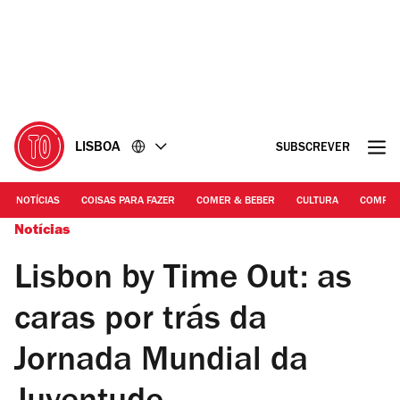
Ir
Ir
para
para
o
o
conteúdo
rodapé
LISBOA
SUBSCREVER
NOTÍCIAS
COISAS PARA FAZER
COMER & BEBER
CULTURA
COMPR
Notícias
Lisbon by Time Out: as
caras por trás da
Jornada Mundial da