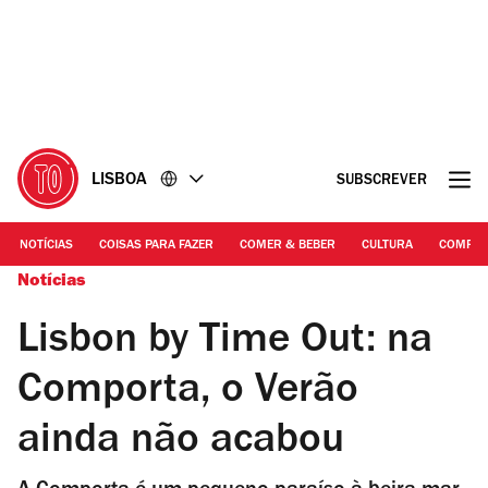
Ir
Ir
para
para
o
o
conteúdo
rodapé
LISBOA
SUBSCREVER
NOTÍCIAS
COISAS PARA FAZER
COMER & BEBER
CULTURA
COMPR
Notícias
Lisbon by Time Out: na
Comporta, o Verão
ainda não acabou