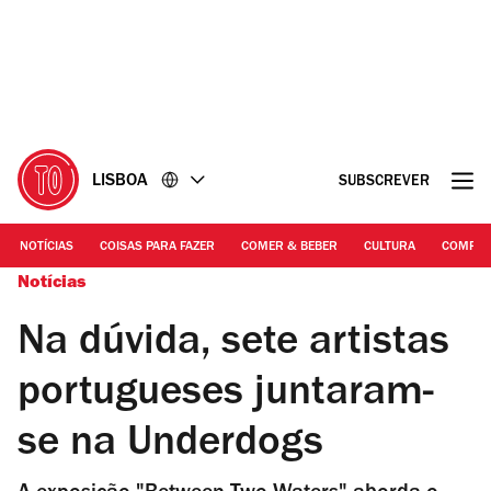
Ir
Ir
para
para
o
o
conteúdo
rodapé
LISBOA
SUBSCREVER
NOTÍCIAS
COISAS PARA FAZER
COMER & BEBER
CULTURA
COMPR
Notícias
Na dúvida, sete artistas
portugueses juntaram-
se na Underdogs