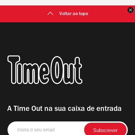
F
Voltar ao topo
A Time Out na sua caixa de entrada
Insira
o