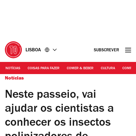
Ir
Ir
para
para
o
o
conteúdo
rodapé
LISBOA
SUBSCREVER
NOTÍCIAS
COISAS PARA FAZER
COMER & BEBER
CULTURA
COMPR
Notícias
Neste passeio, vai
ajudar os cientistas a
conhecer os insectos