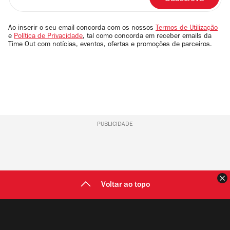
o
seu
email
Ao inserir o seu email concorda com os nossos
Termos de Utilização
e
Política de Privacidade
, tal como concorda em receber emails da
Time Out com notícias, eventos, ofertas e promoções de parceiros.
PUBLICIDADE
F
Voltar ao topo