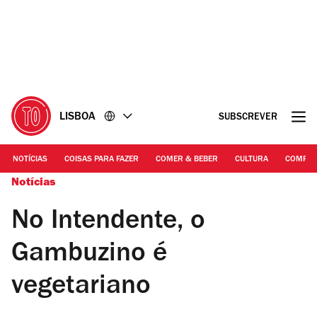
Ir
Ir
para
para
o
o
conteúdo
rodapé
LISBOA
SUBSCREVER
NOTÍCIAS
COISAS PARA FAZER
COMER & BEBER
CULTURA
COMPR
Notícias
No Intendente, o
Gambuzino é
vegetariano