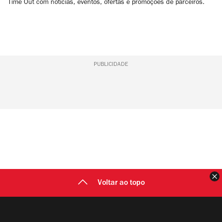
Time Out com notícias, eventos, ofertas e promoções de parceiros.
PUBLICIDADE
F
Voltar ao topo