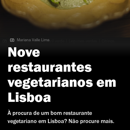
Mariana Valle Lima
Mariana Valle Lima | Caril verde | Legumes verdes | Citrinos
verdes
Nove
restaurantes
vegetarianos em
Lisboa
À procura de um bom restaurante
vegetariano em Lisboa? Não procure mais.