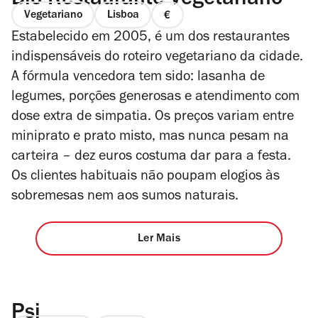
Bio Restaurante Vegetariano
Vegetariano
Lisboa
preço
Estabelecido em 2005, é um dos restaurantes
1
de
indispensáveis do roteiro vegetariano da cidade.
4
A fórmula vencedora tem sido: lasanha de
legumes, porções generosas e atendimento com
dose extra de simpatia. Os preços variam entre
miniprato e prato misto, mas nunca pesam na
carteira – dez euros costuma dar para a festa.
Os clientes habituais não poupam elogios às
sobremesas nem aos sumos naturais.
Ler Mais
Psi