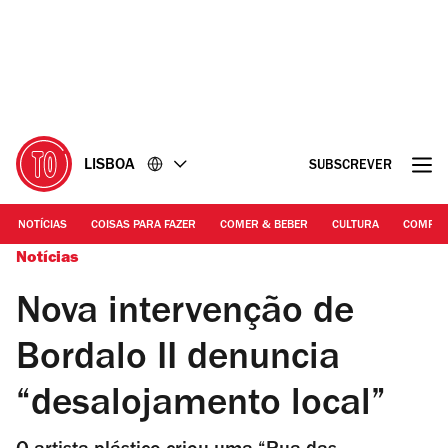
Ir
Ir
para
para
o
o
conteúdo
rodapé
LISBOA
SUBSCREVER
NOTÍCIAS
COISAS PARA FAZER
COMER & BEBER
CULTURA
COMPR
Notícias
Nova intervenção de
Bordalo II denuncia
“desalojamento local”