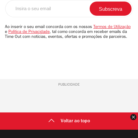
Insira
o
seu
email
Ao inserir o seu email concorda com os nossos
Termos de Utilização
e
Política de Privacidade
, tal como concorda em receber emails da
Time Out com notícias, eventos, ofertas e promoções de parceiros.
PUBLICIDADE
F
Voltar ao topo