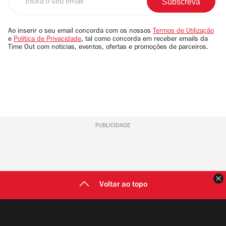
o
seu
email
Ao inserir o seu email concorda com os nossos
Termos de Utilização
e
Política de Privacidade
, tal como concorda em receber emails da
Time Out com notícias, eventos, ofertas e promoções de parceiros.
PUBLICIDADE
F
Voltar ao topo