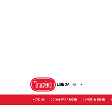
Ir
Ir
para
para
o
o
conteúdo
rodapé
LISBOA
NOTÍCIAS
COISAS PARA FAZER
COMER & BEBER