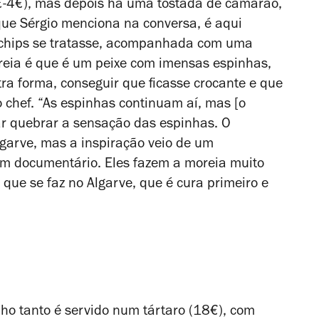
0€-4€), mas depois há uma tostada de camarão,
que Sérgio menciona na conversa, é aqui
e chips se tratasse, acompanhada com uma
reia é que é um peixe com imensas espinhas,
tra forma, conseguir que ficasse crocante e que
 chef. “As espinhas continuam aí, mas [o
tar quebrar a sensação das espinhas. O
lgarve, mas a inspiração veio de um
um documentário. Eles fazem a moreia muito
que se faz no Algarve, que é cura primeiro e
lho tanto é servido num tártaro (18€), com