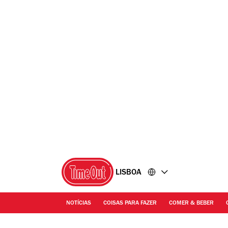
Ir
Ir
para
para
o
o
conteúdo
rodapé
LISBOA
NOTÍCIAS
COISAS PARA FAZER
COMER & BEBER