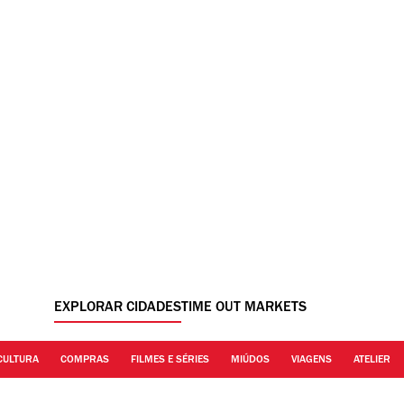
EXPLORAR CIDADES
TIME OUT MARKETS
CULTURA
COMPRAS
FILMES E SÉRIES
MIÚDOS
VIAGENS
ATELIER