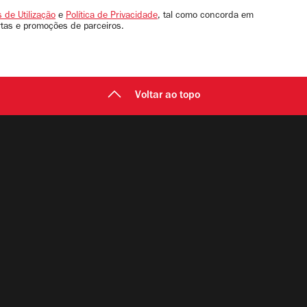
 de Utilização
e
Política de Privacidade
, tal como concorda em
rtas e promoções de parceiros.
Voltar ao topo