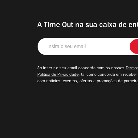
A Time Out na sua caixa de en
Insira
o
seu
email
Ao inserir o seu email concorda com os nossos
Termos
Política de Privacidade
, tal como concorda em receber
com notícias, eventos, ofertas e promoções de parceir