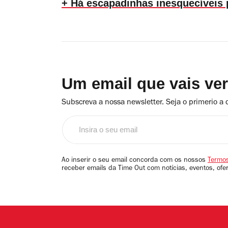
+ Há escapadinhas inesquecíveis 
Um email que vais ve
Subscreva a nossa newsletter. Seja o primerio a 
Insira
o
seu
email
Ao inserir o seu email concorda com os nossos
Termos
receber emails da Time Out com notícias, eventos, ofe