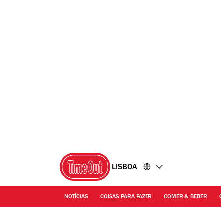
Ir
Ir
para
para
o
o
conteúdo
rodapé
LISBOA
NOTÍCIAS
COISAS PARA FAZER
COMER & BEBER