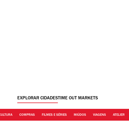
EXPLORAR CIDADES
TIME OUT MARKETS
CULTURA
COMPRAS
FILMES E SÉRIES
MIÚDOS
VIAGENS
ATELIER