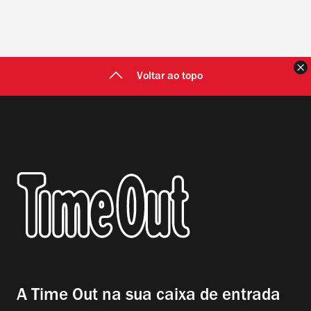
F
Voltar ao topo
A Time Out na sua caixa de entrada