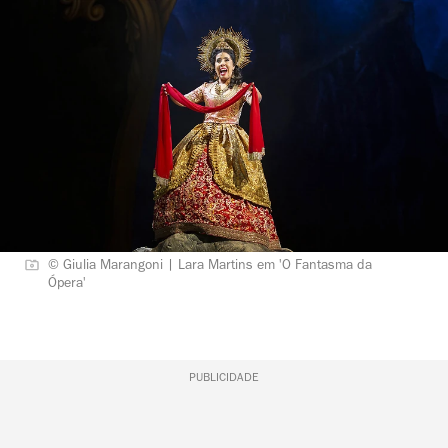
© Giulia Marangoni | Lara Martins em 'O Fantasma da
Ópera'
PUBLICIDADE