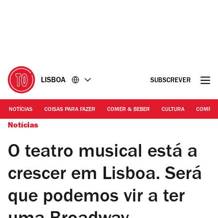
Ir
Ir
para
para
o
o
conteúdo
rodapé
LISBOA
SUBSCREVER
NOTÍCIAS
COISAS PARA FAZER
COMER & BEBER
CULTURA
COMPR
Notícias
O teatro musical está a
crescer em Lisboa. Será
que podemos vir a ter