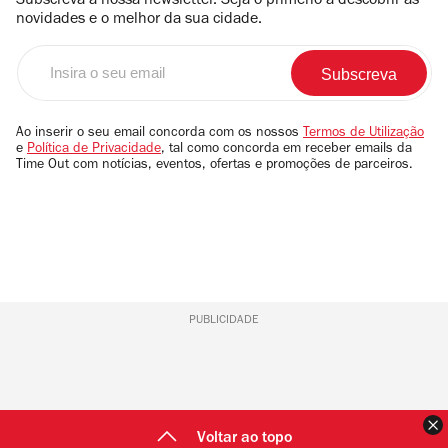
Subscreva a nossa newsletter. Seja o primerio a descobrir as
novidades e o melhor da sua cidade.
Insira
o
seu
email
Ao inserir o seu email concorda com os nossos
Termos de Utilização
e
Política de Privacidade
, tal como concorda em receber emails da
Time Out com notícias, eventos, ofertas e promoções de parceiros.
PUBLICIDADE
F
Voltar ao topo