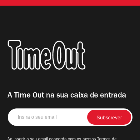
A Time Out na sua caixa de entrada
Insira
o
seu
email
Ao inserir o seu email concorda com os nossos
Termos de