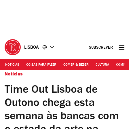
Ir
Ir
para
para
o
o
conteúdo
rodapé
LISBOA
SUBSCREVER
NOTÍCIAS
COISAS PARA FAZER
COMER & BEBER
CULTURA
COMPR
Notícias
Time Out Lisboa de
Outono chega esta
semana às bancas com