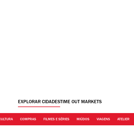
EXPLORAR CIDADES
TIME OUT MARKETS
CULTURA
COMPRAS
FILMES E SÉRIES
MIÚDOS
VIAGENS
ATELIER