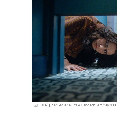
©DR | Kat Sadler e Lizzie Davidson, em 'Such Bra