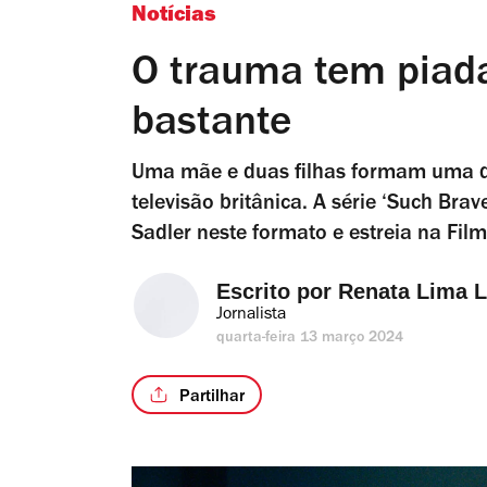
Notícias
O trauma tem piada
bastante
Uma mãe e duas filhas formam uma da
televisão britânica. A série ‘Such Bra
Sadler neste formato e estreia na Fil
Escrito por 
Renata Lima 
Jornalista
quarta-feira 13 março 2024
Partilhar