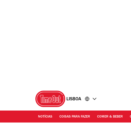
Ir
Ir
para
para
o
o
conteúdo
rodapé
LISBOA
NOTÍCIAS
COISAS PARA FAZER
COMER & BEBER