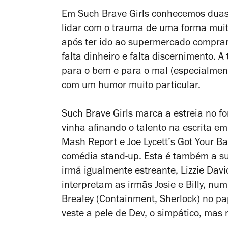
Em
Such Brave Girls
conhecemos duas 
lidar com o trauma de uma forma muit
após ter ido ao supermercado compra
falta dinheiro e falta discernimento. A
para o bem e para o mal (especialmen
com um humor muito particular.
Such Brave Girls
marca a estreia no fo
vinha afinando o talento na escrita e
Mash Report
e
Joe Lycett’s Got Your B
comédia stand-up. Esta é também a su
irmã igualmente estreante, Lizzie Davi
interpretam as irmãs Josie e Billy, nu
Brealey (
Containment
,
Sherlock
) no pa
veste a pele de Dev, o simpático, ma