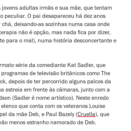
jovens adultas irmãs e sua mãe, que tentam
o peculiar. O pai desapareceu há dez anos
r chá, deixando-as sozinhas numa casa onde
 terapia não é opção, mas nada fica por dizer,
te para o mal), numa história desconcertante e
rmato série da comediante Kat Sadler, que
m programas de televisão britânicos como
The
ack
, depois de ter percorrido alguns palcos da
a estreia em frente às câmaras, junto com a
dson (Sadler é nome artístico). Neste enredo
m elenco que conta com os veteranos Louise
pel da mãe Deb, e Paul Bazely (
Cruella
), que
s não menos estranho namorado de Deb.