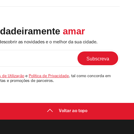
rdadeiramente
amar
descobrir as novidades e o melhor da sua cidade.
 de Utilização
e
Política de Privacidade
, tal como concorda em
rtas e promoções de parceiros.
Voltar ao topo