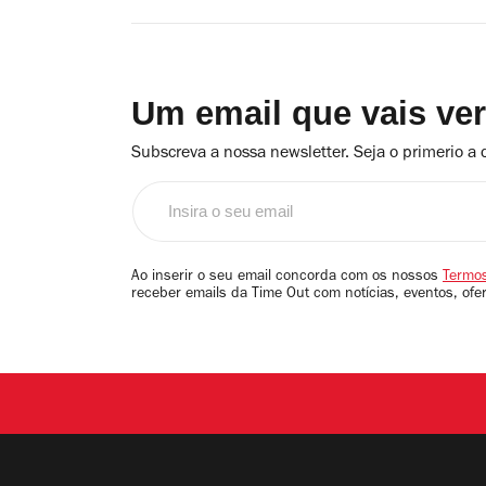
Um email que vais ve
Subscreva a nossa newsletter. Seja o primerio a 
Insira
o
seu
email
Ao inserir o seu email concorda com os nossos
Termos
receber emails da Time Out com notícias, eventos, ofe