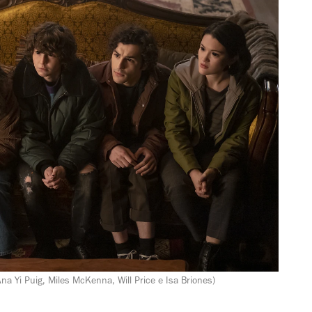
na Yi Puig, Miles McKenna, Will Price e Isa Briones)