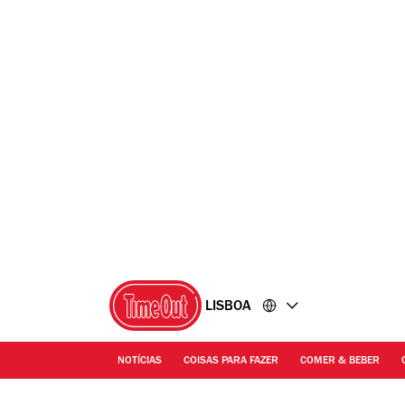
Ir
Ir
para
para
o
o
conteúdo
rodapé
LISBOA
NOTÍCIAS
COISAS PARA FAZER
COMER & BEBER