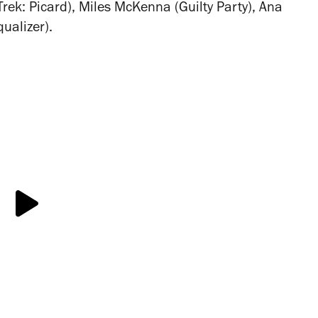
Trek: Picard
), Miles McKenna (
Guilty Party
), Ana
qualizer
).