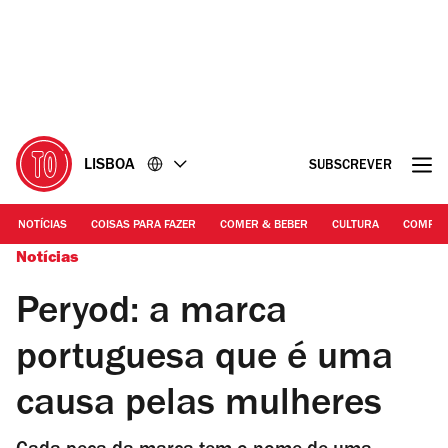
Ir
Ir
para
para
o
o
conteúdo
rodapé
LISBOA
SUBSCREVER
NOTÍCIAS
COISAS PARA FAZER
COMER & BEBER
CULTURA
COMPR
Notícias
Peryod: a marca
portuguesa que é uma
causa pelas mulheres