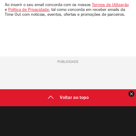
email
Ao inserir o seu email concorda com os nossos
Termos de Utilização
e
Política de Privacidade
, tal como concorda em receber emails da
Time Out com notícias, eventos, ofertas e promoções de parceiros.
PUBLICIDADE
F
Voltar ao topo