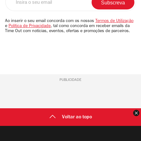
o
seu
email
Ao inserir o seu email concorda com os nossos
Termos de Utilização
e
Política de Privacidade
, tal como concorda em receber emails da
Time Out com notícias, eventos, ofertas e promoções de parceiros.
PUBLICIDADE
F
Voltar ao topo