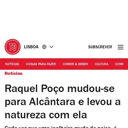
Ir
Ir
para
para
o
o
conteúdo
rodapé
LISBOA
SUBSCREVER
NOTÍCIAS
COISAS PARA FAZER
COMER & BEBER
CULTURA
COMPR
Notícias
Raquel Poço mudou-se
para Alcântara e levou a
natureza com ela