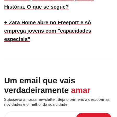
História. O que se segue?
+ Zara Home abre no Freeport e só
emprega jovens com "capacidades
especiais"
Um email que vais
verdadeiramente
amar
Subscreva a nossa newsletter. Seja o primerio a descobrir as
novidades e o melhor da sua cidade.
Insira