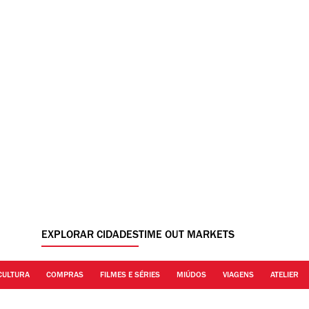
EXPLORAR CIDADES
TIME OUT MARKETS
CULTURA
COMPRAS
FILMES E SÉRIES
MIÚDOS
VIAGENS
ATELIER