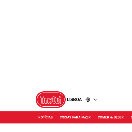
Ir
Ir
para
para
o
o
conteúdo
rodapé
LISBOA
NOTÍCIAS
COISAS PARA FAZER
COMER & BEBER