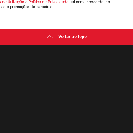
 de Utilização
e
Política de Privacidade
, tal como concorda em
rtas e promoções de parceiros.
Voltar ao topo