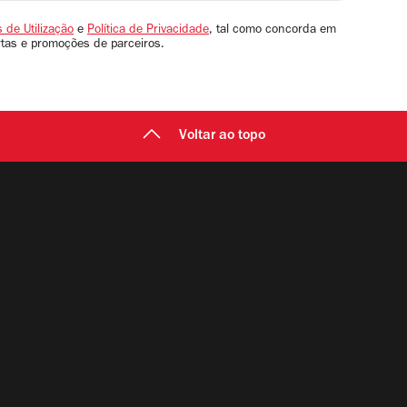
 de Utilização
e
Política de Privacidade
, tal como concorda em
rtas e promoções de parceiros.
Voltar ao topo