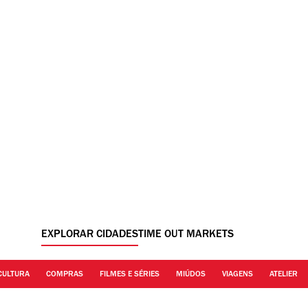
EXPLORAR CIDADES
TIME OUT MARKETS
CULTURA
COMPRAS
FILMES E SÉRIES
MIÚDOS
VIAGENS
ATELIER