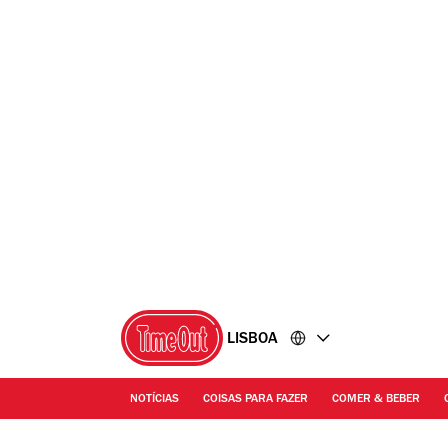
Ir
Ir
para
para
o
o
conteúdo
rodapé
LISBOA
NOTÍCIAS
COISAS PARA FAZER
COMER & BEBER