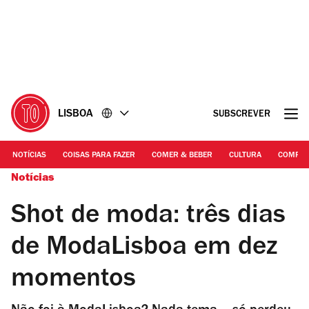
Ir
Ir
para
para
o
o
conteúdo
rodapé
LISBOA
SUBSCREVER
NOTÍCIAS
COISAS PARA FAZER
COMER & BEBER
CULTURA
COMPR
Notícias
Shot de moda: três dias
de ModaLisboa em dez
momentos