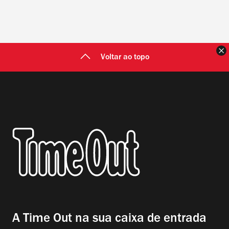
F
Voltar ao topo
A Time Out na sua caixa de entrada