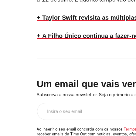
a 12 de Julho. E quanto tempo vão dem
+ Taylor Swift revisita as múltipl
+ A Filho Único continua a fazer-
Um email que vais ve
Subscreva a nossa newsletter. Seja o primerio a 
Insira
o
seu
email
Ao inserir o seu email concorda com os nossos
Termos
receber emails da Time Out com notícias, eventos, ofe