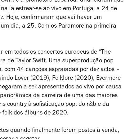
Swift e a promotora Last Tour anunciaram que
na ia estrear-se ao vivo em Portugal a 24 de
uz. Hoje, confirmaram que vai haver um
 um dia, a 25. Com os Paramore na primeira
r em todos os concertos europeus de “The
ira de Taylor Swift. Uma superprodução pop
s, com 44 canções espraiadas por dez actos –
luindo
Lover
(2019),
Folklore
(2020),
Evermore
hegaram a ser apresentados ao vivo por causa
 panorâmica da carreira de uma das maiores
ns country à sofisticação pop, do r&b e da
-folk dos álbuns de 2020.
etes quando finalmente forem postos à venda,