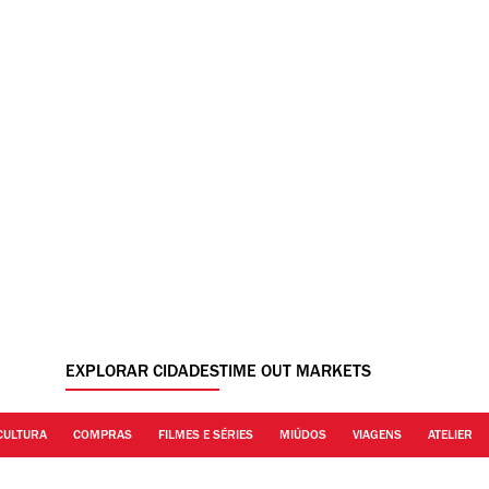
EXPLORAR CIDADES
TIME OUT MARKETS
CULTURA
COMPRAS
FILMES E SÉRIES
MIÚDOS
VIAGENS
ATELIER