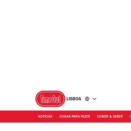
Ir
Ir
para
para
o
o
conteúdo
rodapé
LISBOA
NOTÍCIAS
COISAS PARA FAZER
COMER & BEBER