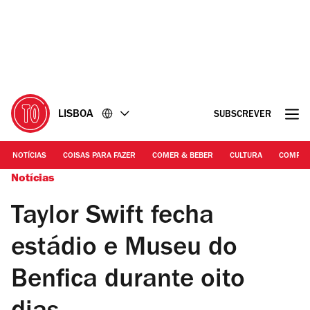
Ir
Ir
para
para
o
o
conteúdo
rodapé
LISBOA
SUBSCREVER
NOTÍCIAS
COISAS PARA FAZER
COMER & BEBER
CULTURA
COMPR
Notícias
Taylor Swift fecha
estádio e Museu do
Benfica durante oito