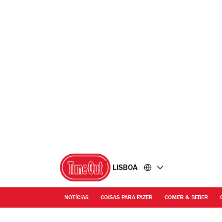
Ir
Ir
para
para
o
o
conteúdo
rodapé
LISBOA
NOTÍCIAS
COISAS PARA FAZER
COMER & BEBER