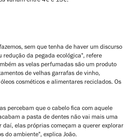
os variam entre 4€ e 13€.
fazemos, sem que tenha de haver um discurso
ou redução da pegada ecológica", refere
. Também as velas perfumadas são um produto
itamentos de velhas garrafas de vinho,
 óleos cosméticos e alimentares reciclados. Os
oas percebam que o cabelo fica com aquele
acabam a pasta de dentes não vai mais uma
tir daí, elas próprias começam a querer explorar
s do ambiente", explica João.