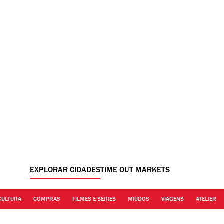
EXPLORAR CIDADES
TIME OUT MARKETS
CULTURA
COMPRAS
FILMES E SÉRIES
MIÚDOS
VIAGENS
ATELIER