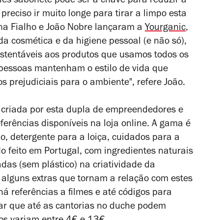
es sabonete pode ser a chave para reduzir a
reciso ir muito longe para tirar a limpo esta
tina Fialho e João Nobre lançaram a
Yourganic
,
da cosmética e da higiene pessoal (e não só),
ustentáveis aos produtos que usamos todos os
pessoas mantenham o estilo de vida que
 prejudiciais para o ambiente", refere João.
criada por esta dupla de empreendedores e
erências disponíveis na loja online. A gama é
o, detergente para a loiça, cuidados para a
 feito em Portugal, com ingredientes naturais
as (sem plástico) na criatividade da
 e alguns extras que tornam a relação com estes
há referências a filmes e até códigos para
ovar que até as cantorias no duche podem