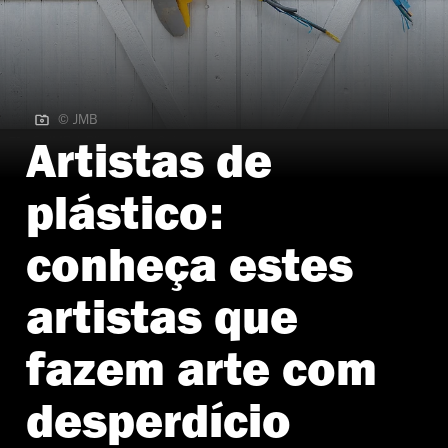
© JMB
© JMB | Plitxo - Xico Gaivota
Artistas de
plástico:
conheça estes
artistas que
fazem arte com
desperdício