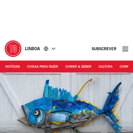
Ir
Ir
para
para
o
o
conteúdo
rodapé
LISBOA
SUBSCREVER
NOTÍCIAS
COISAS PARA FAZER
COMER & BEBER
CULTURA
COMPR