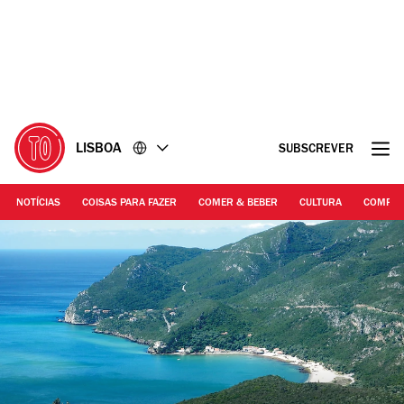
Ir
Ir
para
para
o
o
conteúdo
rodapé
LISBOA
SUBSCREVER
NOTÍCIAS
COISAS PARA FAZER
COMER & BEBER
CULTURA
COMPR