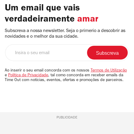
Um email que vais
verdadeiramente
amar
Subscreva a nossa newsletter. Seja o primerio a descobrir as
novidades e o melhor da sua cidade.
Insira
o
seu
email
Ao inserir o seu email concorda com os nossos
Termos de Utilização
e
Política de Privacidade
, tal como concorda em receber emails da
Time Out com notícias, eventos, ofertas e promoções de parceiros.
PUBLICIDADE