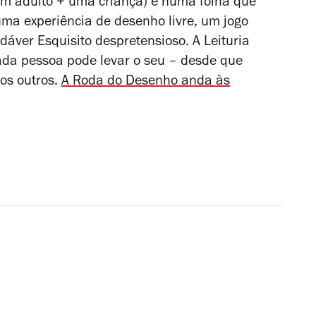
(um adulto + uma criança) e numa folha que
uma experiência de desenho livre, um jogo
áver Esquisito despretensioso. A Leituria
da pessoa pode levar o seu – desde que
 os outros.
A Roda do Desenho anda às