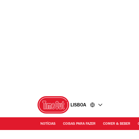
Ir
Ir
para
para
o
o
conteúdo
rodapé
LISBOA
NOTÍCIAS
COISAS PARA FAZER
COMER & BEBER