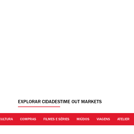
EXPLORAR CIDADES
TIME OUT MARKETS
CULTURA
COMPRAS
FILMES E SÉRIES
MIÚDOS
VIAGENS
ATELIER