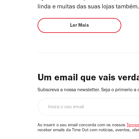
linda e muitas das suas lojas também.
Ler Mais
Um email que vais ver
Subscreva a nossa newsletter. Seja o primerio a 
Insira
o
seu
email
Ao inserir o seu email concorda com os nossos
Termos
receber emails da Time Out com notícias, eventos, ofe