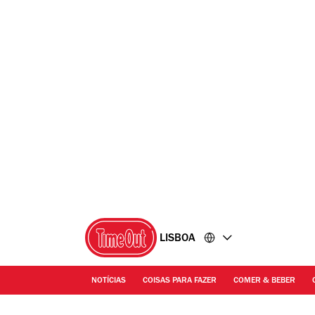
Ir
Ir
para
para
o
o
conteúdo
rodapé
LISBOA
NOTÍCIAS
COISAS PARA FAZER
COMER & BEBER