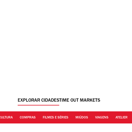
EXPLORAR CIDADES
TIME OUT MARKETS
CULTURA
COMPRAS
FILMES E SÉRIES
MIÚDOS
VIAGENS
ATELIER